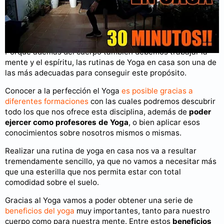
Puedes consultar más videos en nuestro
canal de YouTube
.
Rutina de Yoga en casa
Porque además del cuerpo también debemos trabajar la
mente y el espíritu, las rutinas de Yoga en casa son una de
las más adecuadas para conseguir este propósito.
Conocer a la perfección el Yoga
es posible gracias a
diferentes formaciones
con las cuales podremos descubrir
todo los que nos ofrece esta disciplina, además de
poder
ejercer como profesores de Yoga
, o bien aplicar esos
conocimientos sobre nosotros mismos o mismas.
Realizar una rutina de yoga en casa nos va a resultar
tremendamente sencillo, ya que no vamos a necesitar más
que una esterilla que nos permita estar con total
comodidad sobre el suelo.
Gracias al Yoga vamos a poder obtener una serie de
beneficios del yoga
muy importantes, tanto para nuestro
cuerpo como para nuestra mente. Entre estos
beneficios