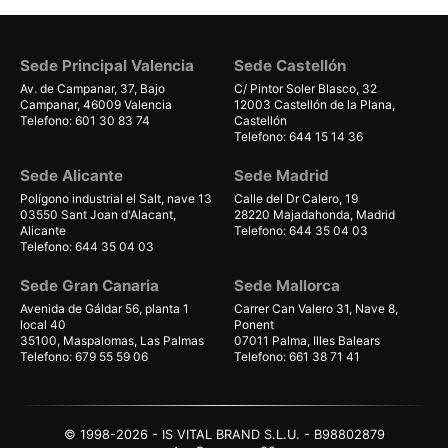
Sede Principal Valencia
Sede Castellón
Av. de Campanar, 37, Bajo
C/ Pintor Soler Blasco, 32
Campanar, 46009 Valencia
12003 Castellón de la Plana,
Telefono: 601 30 83 74
Castellón
Telefono: 644 15 14 36
Sede Alicante
Sede Madrid
Polígono industrial el Salt, nave 13
Calle del Dr Calero, 19
03550 Sant Joan d'Alacant,
28220 Majadahonda, Madrid
Alicante
Telefono: 644 35 04 03
Telefono: 644 35 04 03
Sede Gran Canaria
Sede Mallorca
Avenida de Gáldar 56, planta 1
Carrer Can Valero 31, Nave 8,
local 40
Ponent
35100, Maspalomas, Las Palmas
07011 Palma, Illes Balears
Telefono: 679 55 59 06
Telefono: 661 38 71 41
© 1998-2026 - IS VITAL BRAND S.L.U. - B98802879