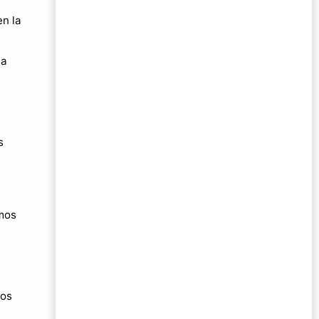
en la
la
s
emos
mos