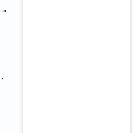
r en
 o