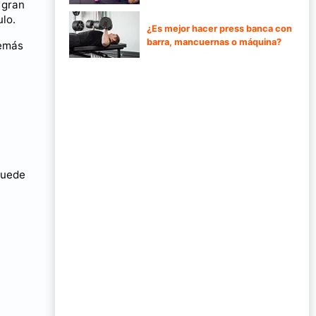
 gran
ulo.
¿Es mejor hacer press banca con
barra, mancuernas o máquina?
demás
 puede