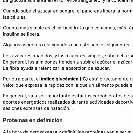
La glucosa aumenta en el torrente sanguíneo, y la concentra
Cuando sube el azúcar en sangre, el páncreas libera la hormo
las células.
Cuanto más simple es el carbohidrato que comemos, más rápi
insulina se libera.
Algunos aspectos relacionados con esto son los siguientes:
Los azúcares añadidos, y los azúcares simples, suben el az
En general, los almidones tienden a subir el azúcar el azúca
La fibra ayuda a ralentizar la absorción de azúcar.
Por otra parte, el
índice glucémico (IG)
está directamente re
valor, que expresa la rapidez con la que un alimento puede el
En general, va a ser importante evitar los carbohidratos de 
aportes energéticos realizados durante actividades deportiv
sesiones extensas de natación...
Proteínas en definición
A la hora de perder grasa y definir, las proteínas van a ser 