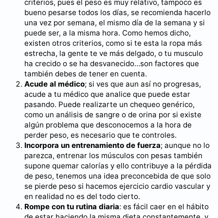
criterios, pues el peso es muy relativo, tampoco es
bueno pesarse todos los días, se recomienda hacerlo
una vez por semana, el mismo día de la semana y si
puede ser, a la misma hora. Como hemos dicho,
existen otros criterios, como si te esta la ropa más
estrecha, la gente te ve más delgado, o tu musculo
ha crecido o se ha desvanecido…son factores que
también debes de tener en cuenta.
Acude al médico
; si ves que aun así no progresas,
acude a tu médico que analice que puede estar
pasando. Puede realizarte un chequeo genérico,
como un análisis de sangre o de orina por si existe
algún problema que desconocemos a la hora de
perder peso, es necesario que te controles.
Incorpora un entrenamiento de fuerza
; aunque no lo
parezca, entrenar los músculos con pesas también
supone quemar calorías y ello contribuye a la pérdida
de peso, tenemos una idea preconcebida de que solo
se pierde peso si hacemos ejercicio cardio vascular y
en realidad no es del todo cierto.
Rompe con tu rutina diaria
: es fácil caer en el hábito
de estar haciendo la misma dieta constantemente, y