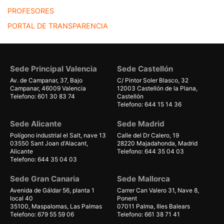
PROFESORES
PORTAL DE TRANSPARENCIA
Sede Principal Valencia
Sede Castellón
Av. de Campanar, 37, Bajo
C/ Pintor Soler Blasco, 32
Campanar, 46009 Valencia
12003 Castellón de la Plana,
Telefono: 601 30 83 74
Castellón
Telefono: 644 15 14 36
Sede Alicante
Sede Madrid
Polígono industrial el Salt, nave 13
Calle del Dr Calero, 19
03550 Sant Joan d'Alacant,
28220 Majadahonda, Madrid
Alicante
Telefono: 644 35 04 03
Telefono: 644 35 04 03
Sede Gran Canaria
Sede Mallorca
Avenida de Gáldar 56, planta 1
Carrer Can Valero 31, Nave 8,
local 40
Ponent
35100, Maspalomas, Las Palmas
07011 Palma, Illes Balears
Telefono: 679 55 59 06
Telefono: 661 38 71 41