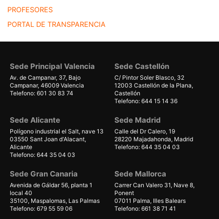
PROFESORES
PORTAL DE TRANSPARENCIA
Sede Principal Valencia
Sede Castellón
Av. de Campanar, 37, Bajo
C/ Pintor Soler Blasco, 32
Campanar, 46009 Valencia
12003 Castellón de la Plana,
Telefono: 601 30 83 74
Castellón
Telefono: 644 15 14 36
Sede Alicante
Sede Madrid
Polígono industrial el Salt, nave 13
Calle del Dr Calero, 19
03550 Sant Joan d'Alacant,
28220 Majadahonda, Madrid
Alicante
Telefono: 644 35 04 03
Telefono: 644 35 04 03
Sede Gran Canaria
Sede Mallorca
Avenida de Gáldar 56, planta 1
Carrer Can Valero 31, Nave 8,
local 40
Ponent
35100, Maspalomas, Las Palmas
07011 Palma, Illes Balears
Telefono: 679 55 59 06
Telefono: 661 38 71 41