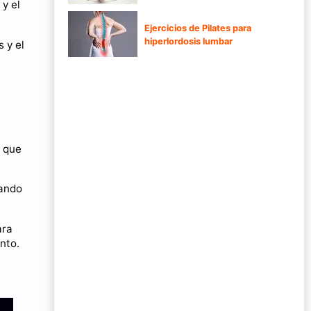
y el
Ejercicios de Pilates para
hiperlordosis lumbar
s y el
o que
tando
ara
nto.